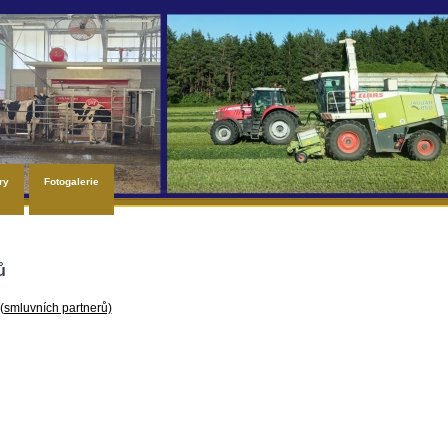
ry
Fotogalerie
ů
(smluvních partnerů)