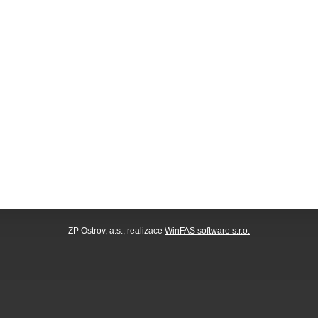
ZP Ostrov, a.s., realizace
WinFAS software s.r.o.