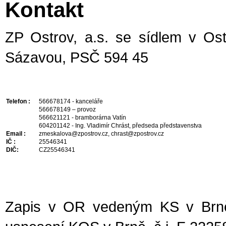
Kontakt
ZP Ostrov, a.s. se sídlem v Os
Sázavou, PSČ 594 45
Telefon :
566678174 - kanceláře
566678149 – provoz
566621121 - bramborárna Vatín
604201142 - Ing. Vladimír Chrást, předseda představenstva
Email :
zmeskalova@zpostrov.cz, chrast@zpostrov.cz
IČ :
25546341
DIČ:
CZ25546341
Zapis v OR vedeným KS v Brně,