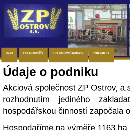
Úvod
Pro akcionáře
Pro smluvní partnery
Fotogalerie
Údaje o podniku
Akciová společnost ZP Ostrov, a.s
rozhodnutím jediného zakla
hospodářskou činností započala o
Hospodaříme na výměře 1163 ha 