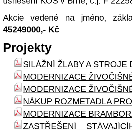
usnesení KOS v Brně, č.j. F 2225
Akcie vedené na jméno, zákla
45249000,- Kč
Projekty
SILÁŽNÍ ŽLABY A STROJE 
MODERNIZACE ŽIVOČIŠNÉ V
MODERNIZACE ŽIVOČIŠNÉ V
NÁKUP ROZMETADLA PRO
MODERNIZACE BRAMBO
ZASTŘEŠENÍ STÁVAJÍC